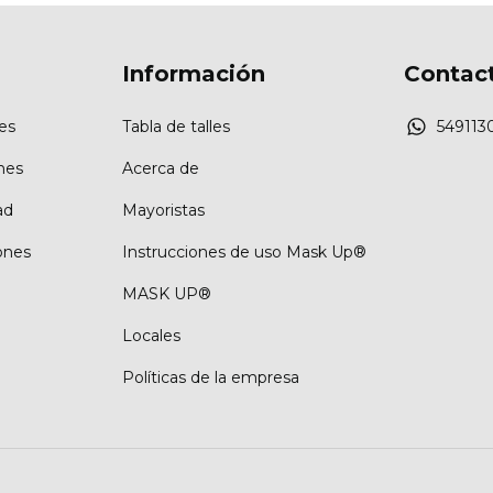
Información
Contac
es
Tabla de talles
549113
nes
Acerca de
ad
Mayoristas
ones
Instrucciones de uso Mask Up®
MASK UP®
Locales
Políticas de la empresa