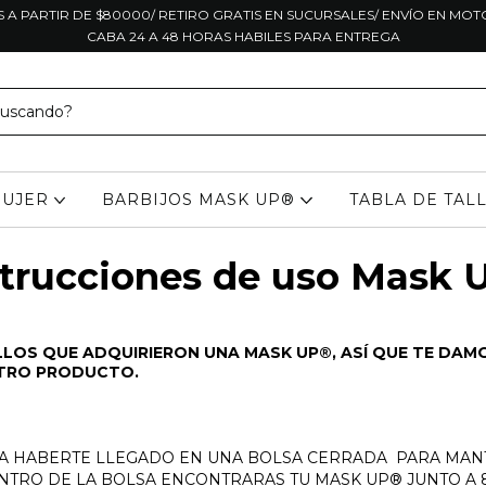
S A PARTIR DE $80000/ RETIRO GRATIS EN SUCURSALES/ ENVÍO EN MO
CABA 24 A 48 HORAS HABILES PARA ENTREGA
UJER
BARBIJOS MASK UP®
TABLA DE TAL
strucciones de uso Mask 
LOS QUE ADQUIRIERON UNA MASK UP®, ASÍ QUE TE DAMO
STRO PRODUCTO.
A HABERTE LLEGADO EN UNA BOLSA CERRADA PARA MAN
TRO DE LA BOLSA ENCONTRARAS TU MASK UP® JUNTO A 8