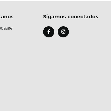
tános
Sigamos conectados
0083961