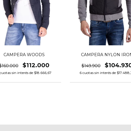
CAMPERA WOODS
CAMPERA NYLON IRO
$112.000
$104.93
$160.000
$149.900
cuotas sin interés de
$18.666,67
6
cuotas sin interés de
$17.488,