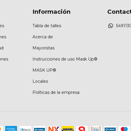
Información
Contac
es
Tabla de talles
549113
nes
Acerca de
ad
Mayoristas
ones
Instrucciones de uso Mask Up®
MASK UP®
Locales
Políticas de la empresa