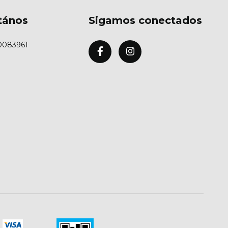
tános
Sigamos conectados
0083961