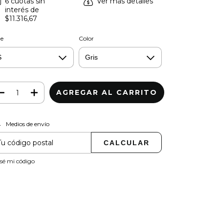
6
cuotas sin
Ver más detalles
interés de
$11.316,67
le
Color
Medios de envío
CAMBIAR CP
regas para el CP:
CALCULAR
sé mi código