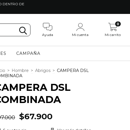
TO DENTRO DE
0
Ayuda
Mi cuenta
Mi carrito
LES
CAMPAÑA
cio
>
Hombre
>
Abrigos
>
CAMPERA DSL
OMBINADA
CAMPERA DSL
COMBINADA
$67.900
97.000