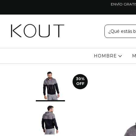
ENVÍO GRATI
HOMBRE
M
30
%
OFF