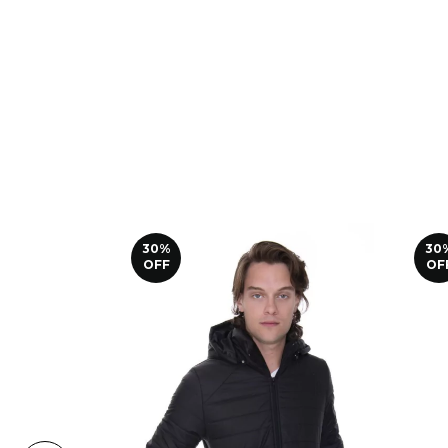
30
%
30
OFF
OF