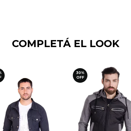
COMPLETÁ EL LOOK
%
30
%
F
OFF