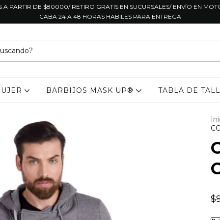
S A PARTIR DE $80000/ RETIRO GRATIS EN SUCURSALES/ ENVÍO EN MO
CABA 24 A 48 HORAS HABILES PARA ENTREGA
UJER
BARBIJOS MASK UP®
TABLA DE TAL
Ini
C
$