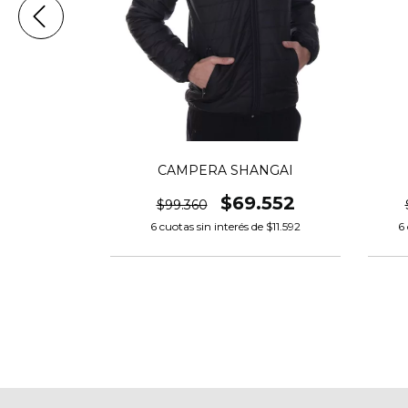
 SOMMA
CAMPERA SHANGAI
2.300
$69.552
$99.360
e
$22.050
6
6
cuotas sin interés de
$11.592