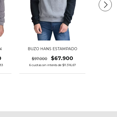
BUZO HANS ESTAMPADO
CAMPERA
N
$67.900
0
$97.000
$280.0
6
cuotas sin interés de
$11.316,67
6
cuotas si
33