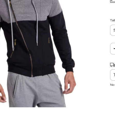
Tal
Ent
No 