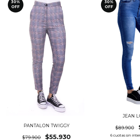
30
%
30
%
OFF
OFF
JEAN 
PANTALON TWIGGY
$89.900
6
cuotas sin inte
$55.930
$79.900