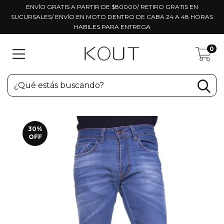
ENVÍO GRATIS A PARTIR DE $80000/ RETIRO GRATIS EN
SUCURSALES/ ENVÍO EN MOTO DENTRO DE CABA 24 A 48 HORAS
HABILES PARA ENTREGA
0
30
%
OFF