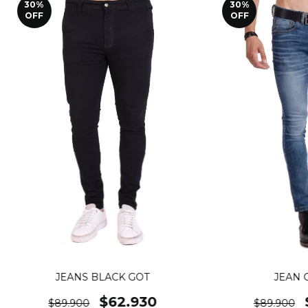
30
%
30
%
OFF
OFF
JEANS BLACK GOT
JEAN 
$62.930
$89.900
$89.900