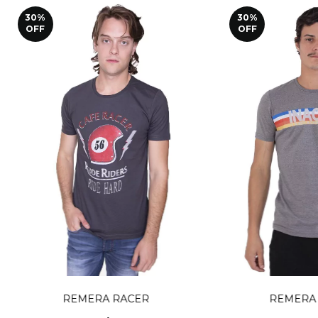
30
%
30
%
OFF
OFF
REMERA RACER
REMERA 