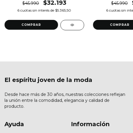
$32.193
$45.990
$45.990
6
cuotas sin interés de
$5.365,50
6
cuotas sin int
COMPRAR
COMPRAR
El espíritu joven de la moda
Desde hace más de 30 años, nuestras colecciones reflejan
la unión entre la comodidad, elegancia y calidad de
producto.
Ayuda
Información