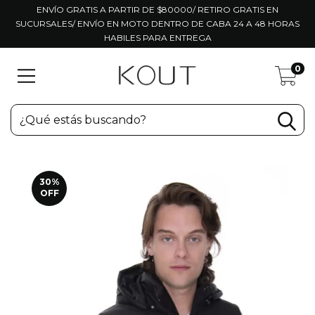
ENVÍO GRATIS A PARTIR DE $80000/ RETIRO GRATIS EN
SUCURSALES/ ENVÍO EN MOTO DENTRO DE CABA 24 A 48 HORAS
HABILES PARA ENTREGA
0
30
%
OFF