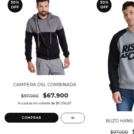
30
%
30
%
OFF
OFF
CAMPERA DSL COMBINADA
$67.900
$97.000
6
cuotas sin interés de
$11.316,67
COMPRAR
BUZO HANS
$97.000