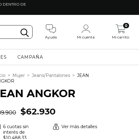
TO DENTRO DE
0
Ayuda
Mi cuenta
Mi carrito
LES
CAMPAÑA
cio
>
Mujer
>
Jeans/Pantalones
>
JEAN
NGKOR
JEAN ANGKOR
$62.930
89.900
6
cuotas sin
Ver más detalles
interés de
$10.488,33