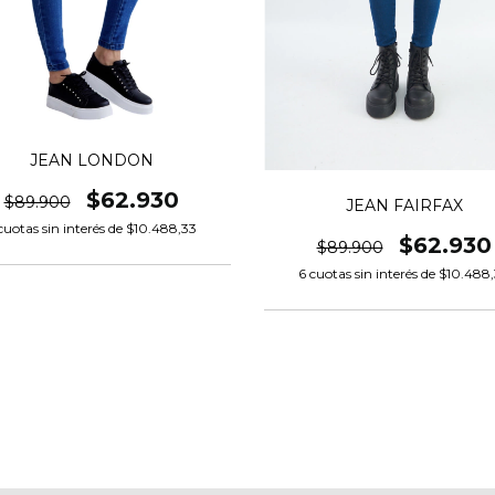
JEAN LONDON
$62.930
$89.900
JEAN FAIRFAX
uotas sin interés de
$10.488,33
$62.930
$89.900
6
cuotas sin interés de
$10.488