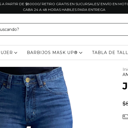
S A PARTIR DE $80000/ RETIRO GRATIS EN SUCURSALES/ ENVÍO EN MO
CABA 24 A 48 HORAS HABILES PARA ENTREGA
UJER
BARBIJOS MASK UP®
TABLA DE TAL
Ini
A
$