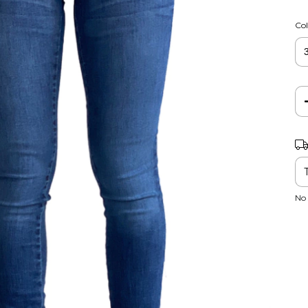
Col
Ent
No 