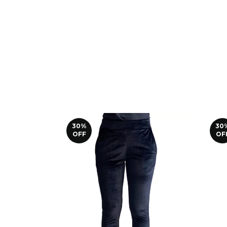
30
%
30
OFF
OF