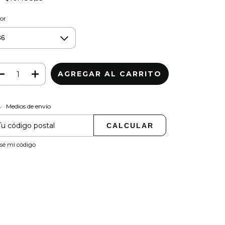
or
Medios de envío
CAMBIAR CP
regas para el CP:
CALCULAR
sé mi código