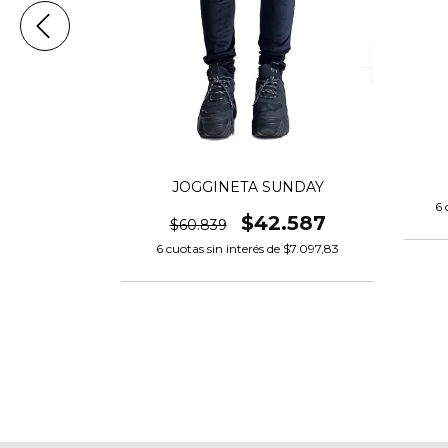
MY
JOGGINETA SUNDAY
6
c
.930
$42.587
$60.839
$10.488,33
6
cuotas sin interés de
$7.097,83