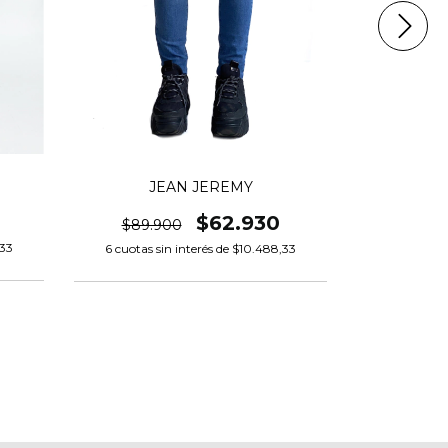
JEAN JEREMY
PANTALON
$62.930
$89.900
$79.
,33
6
cuotas sin interés de
$10.488,33
6
cuotas s