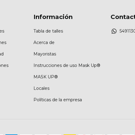
Información
Contac
es
Tabla de talles
549113
nes
Acerca de
ad
Mayoristas
ones
Instrucciones de uso Mask Up®
MASK UP®
Locales
Políticas de la empresa