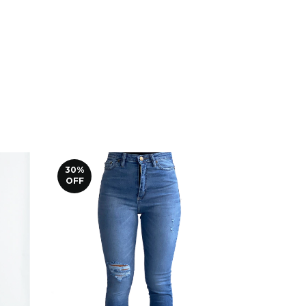
30
%
30
%
OFF
OFF