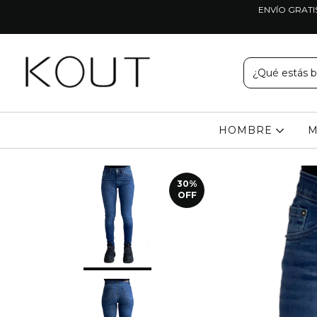
ENVÍO GRATI
HOMBRE
M
30
%
OFF