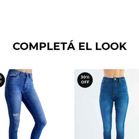
COMPLETÁ EL LOOK
%
30
%
F
OFF