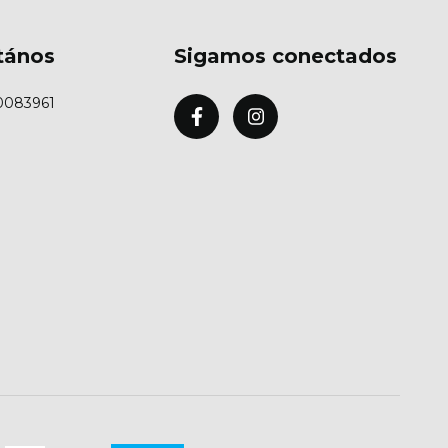
tános
Sigamos conectados
0083961