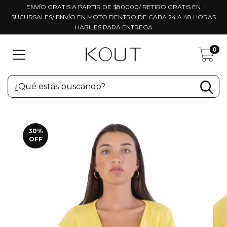
ENVÍO GRATIS A PARTIR DE $80000/ RETIRO GRATIS EN
SUCURSALES/ ENVÍO EN MOTO DENTRO DE CABA 24 A 48 HORAS
HABILES PARA ENTREGA
0
30
%
OFF