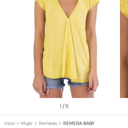
1
/
11
Inicio
>
Mujer
>
Remeras
>
REMERA BABY