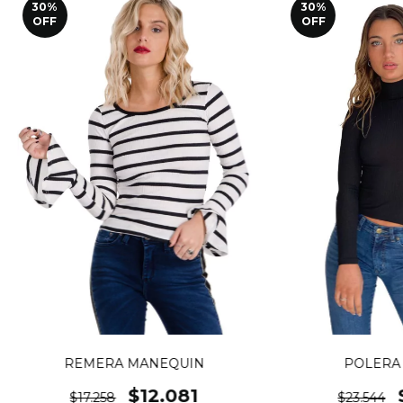
30
%
30
%
OFF
OFF
REMERA MANEQUIN
POLERA
$12.081
$17.258
$23.544