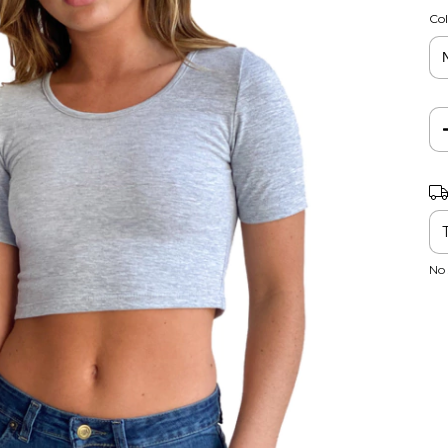
Col
Ent
No 