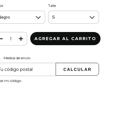
or
Talle
Medios de envío
CAMBIAR CP
regas para el CP:
CALCULAR
sé mi código