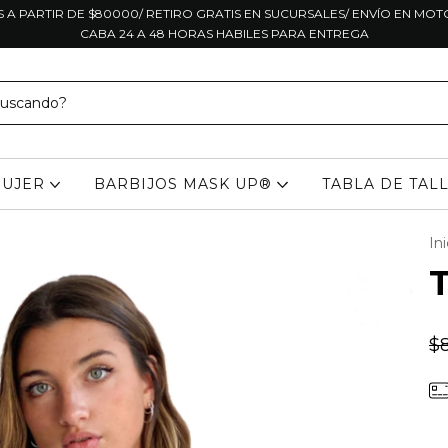
S A PARTIR DE $80000/ RETIRO GRATIS EN SUCURSALES/ ENVÍO EN MO
CABA 24 A 48 HORAS HABILES PARA ENTREGA
UJER
BARBIJOS MASK UP®
TABLA DE TAL
Ini
$8