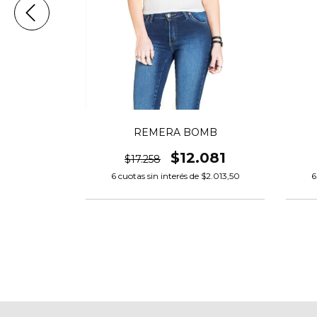
REMERA BOMB
ROMANCE
$12.081
.081
$17.258
6
cuotas sin interés de
$2.013,50
6
e
$2.013,50