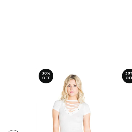
30
%
30
OFF
OF