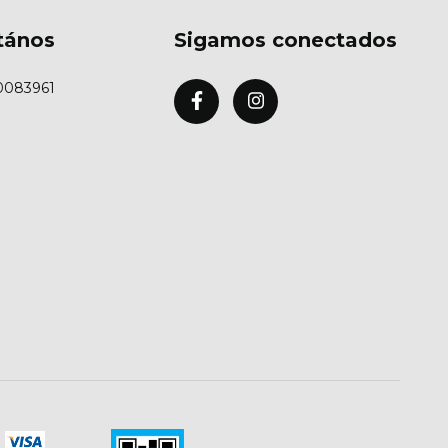
tános
Sigamos conectados
0083961