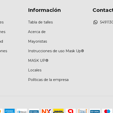
Información
Contac
es
Tabla de talles
549113
nes
Acerca de
ad
Mayoristas
ones
Instrucciones de uso Mask Up®
MASK UP®
Locales
Políticas de la empresa