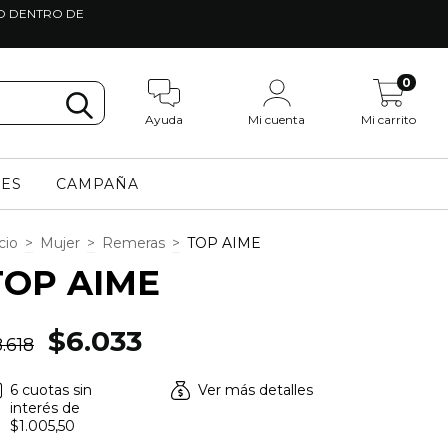
TO DENTRO DE
0
Ayuda
Mi cuenta
Mi carrito
LES
CAMPAÑA
cio
>
Mujer
>
Remeras
>
TOP AIME
TOP AIME
$6.033
.618
6
cuotas sin
Ver más detalles
interés de
$1.005,50