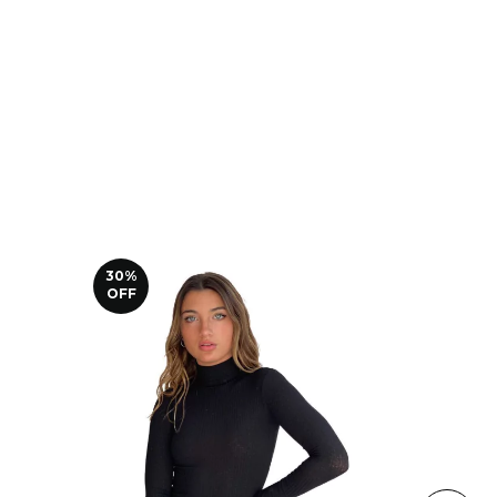
30
%
30
%
OFF
OFF