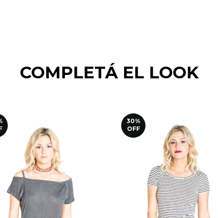
COMPLETÁ EL LOOK
%
30
%
F
OFF