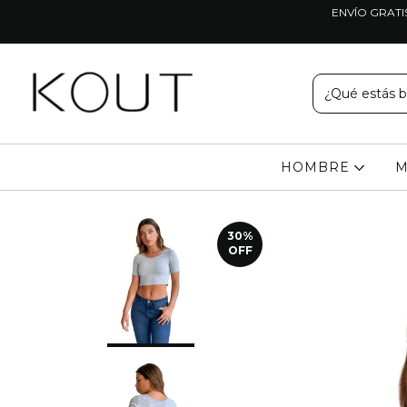
ENVÍO GRATI
HOMBRE
M
30
%
OFF